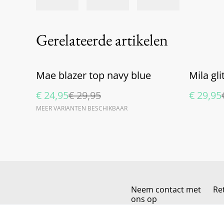
Gerelateerde artikelen
%
%
Mae blazer top navy blue
Mila gli
€ 24,95
€ 29,95
€ 29,95
MEER VARIANTEN BESCHIKBAAR
Neem contact met
Re
ons op