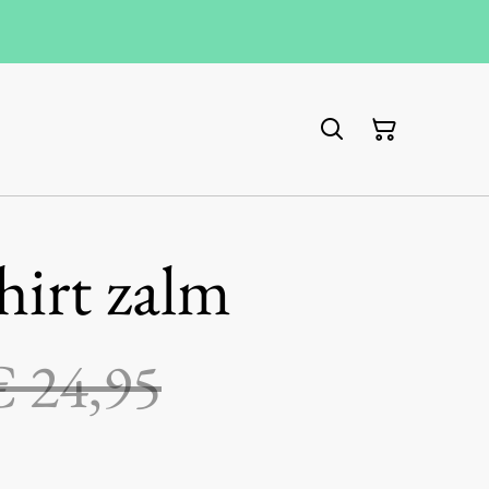
irt zalm
€ 24,95