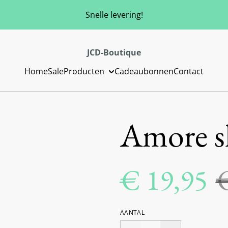
Snelle levering!
JCD-Boutique
Home
Sale
Producten
Cadeaubonnen
Contact
Amore sh
€ 19,95
AANTAL