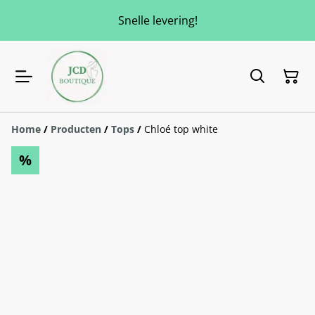
Snelle levering!
Home
/
Producten
/
Tops
/
Chloé top white
%