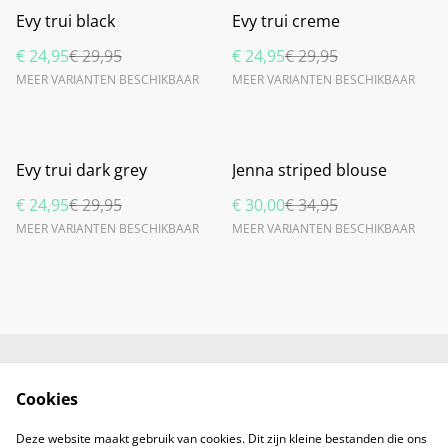
%
%
Evy trui black
Evy trui creme
€ 24,95
€ 29,95
€ 24,95
€ 29,95
MEER VARIANTEN BESCHIKBAAR
MEER VARIANTEN BESCHIKBAAR
%
%
Evy trui dark grey
Jenna striped blouse
€ 24,95
€ 29,95
€ 30,00
€ 34,95
MEER VARIANTEN BESCHIKBAAR
MEER VARIANTEN BESCHIKBAAR
Neem contact met
Retourneren
Cookies
ons op
Voorwaarden
Privacybeleid
Deze website maakt gebruik van cookies. Dit zijn kleine bestanden die ons